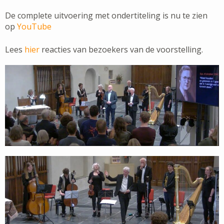
De complete uitvoering met ondertiteling is nu te zien
op
YouTube
Lees
hier
reacties van bezoekers van de voorstelling.